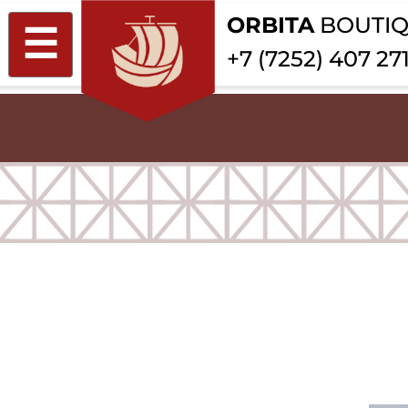
ORBITA
BOU
☰
+7 (7252) 40